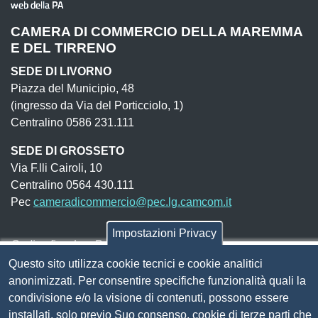
CAMERA DI COMMERCIO DELLA MAREMMA
E DEL TIRRENO
SEDE DI LIVORNO
Piazza del Municipio, 48
(ingresso da Via del Porticciolo, 1)
Centralino 0586 231.111
SEDE DI GROSSETO
Via F.lli Cairoli, 10
Centralino 0564 430.111
Pec
cameradicommercio@pec.lg.camcom.it
Impostazioni Privacy
Codice fiscale e Partita Iva:
01838690491
Questo sito utilizza cookie tecnici e cookie analitici
Codice univoco fatturazione elettronica:
UFN1JE
anonimizzati. Per consentire specifiche funzionalità quali la
Pagare con PagoPA
condivisione e/o la visione di contenuti, possono essere
installati, solo previo Suo consenso, cookie di terze parti che