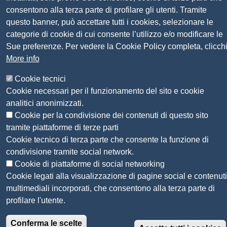
consentono alla terza parte di profilare gli utenti. Tramite
Seguici su
questo banner, può accettare tutti i cookies, selezionare le
categorie di cookie di cui consente l’utilizzo e/o modificare le
Sito web
Amministrazione trasparente
Sue preferenze. Per vedere la Cookie Policy completa, clicch
Mappa del sito
More info
Privacy
Cookie tecnici
Social Media Policy
Cookie necessari per il funzionamento del sito e cookie
Dichiarazione di accessibilità
analitici anonimizzati.
Feedback accessibilità
Cookie per la condivisione dei contenuti di questo sito
Siti tematici: Maremma e Tirreno Itinerari
tramite piattaforme di terze parti
Cookie tecnico di terza parte che consente la funzione di
© 2026 CAMERA DI COMMERCIO DELLA
condivisione tramite social network.
MAREMMA E DEL TIRRENO
Cookie di piattaforme di social networking
Cookie legati alla visualizzazione di pagine social e contenuti
multimediali incorporati, che consentono alla terza parte di
profilare l'utente.
Conferma le scelte