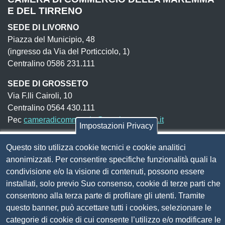
E DEL TIRRENO
SEDE DI LIVORNO
Piazza del Municipio, 48
(ingresso da Via del Porticciolo, 1)
Centralino 0586 231.111
SEDE DI GROSSETO
Via F.lli Cairoli, 10
Centralino 0564 430.111
Pec
cameradicommercio@pec.lg.camcom.it
Impostazioni Privacy
Questo sito utilizza cookie tecnici e cookie analitici
Codice fiscale e Partita Iva:
01838690491
anonimizzati. Per consentire specifiche funzionalità quali la
Codice univoco fatturazione elettronica:
UFN1JE
condivisione e/o la visione di contenuti, possono essere
installati, solo previo Suo consenso, cookie di terze parti che
Pagare con PagoPA
consentono alla terza parte di profilare gli utenti. Tramite
questo banner, può accettare tutti i cookies, selezionare le
Seguici su
categorie di cookie di cui consente l’utilizzo e/o modificare le