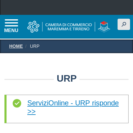
Salta al contenuto principale
h
MENU
HOME
URP
URP
ServiziOnline - URP risponde
>>