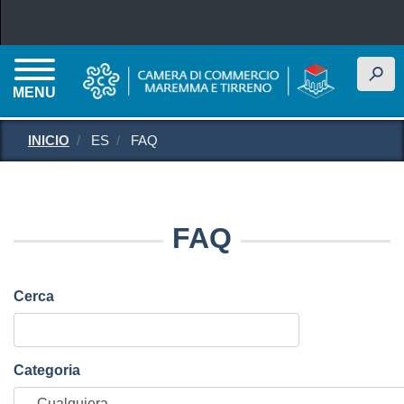
Pasar al contenido principal
h
MENU
INICIO
ES
FAQ
FAQ
Cerca
Categoria