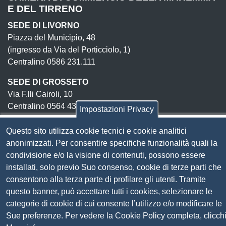
E DEL TIRRENO
SEDE DI LIVORNO
Piazza del Municipio, 48
(ingresso da Via del Porticciolo, 1)
Centralino 0586 231.111
SEDE DI GROSSETO
Via F.lli Cairoli, 10
Centralino 0564 430.111
Impostazioni Privacy
Pec
cameradicommercio@pec.lg.camcom.it
Questo sito utilizza cookie tecnici e cookie analitici
anonimizzati. Per consentire specifiche funzionalità quali la
Codice fiscale e Partita Iva:
01838690491
condivisione e/o la visione di contenuti, possono essere
Codice univoco fatturazione elettronica:
UFN1JE
installati, solo previo Suo consenso, cookie di terze parti che
consentono alla terza parte di profilare gli utenti. Tramite
Pagare con PagoPA
questo banner, può accettare tutti i cookies, selezionare le
categorie di cookie di cui consente l’utilizzo e/o modificare le
Seguici su
Sue preferenze. Per vedere la Cookie Policy completa, clicch