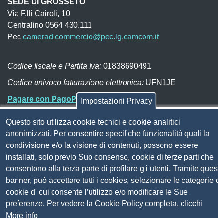
SEDE DI GROSSETO
Via F.lli Cairoli, 10
Centralino 0564 430.111
Pec
cameradicommercio@pec.lg.camcom.it
Codice fiscale e Partita Iva:
01838690491
Codice univoco fatturazione elettronica:
UFN1JE
Pagare con PagoPA
Impostazioni Privacy
Questo sito utilizza cookie tecnici e cookie analitici
Seguici su
anonimizzati. Per consentire specifiche funzionalità quali la
condivisione e/o la visione di contenuti, possono essere
Sito web
installati, solo previo Suo consenso, cookie di terze parti che
Amministrazione trasparente
consentono alla terza parte di profilare gli utenti. Tramite ques
Mappa del sito
banner, può accettare tutti i cookies, selezionare le categorie 
Privacy
cookie di cui consente l’utilizzo e/o modificare le Sue
Social Media Policy
preferenze. Per vedere la Cookie Policy completa, clicchi
Dichiarazione di accessibilità
More info
Feedback accessibilità