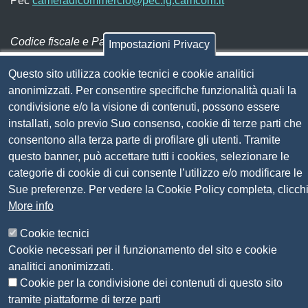
Pec
cameradicommercio@pec.lg.camcom.it
Codice fiscale e Partita Iva:
01838690491
Impostazioni Privacy
Codice univoco fatturazione elettronica:
UFN1JE
Questo sito utilizza cookie tecnici e cookie analitici
Pagare con PagoPA
anonimizzati. Per consentire specifiche funzionalità quali la
condivisione e/o la visione di contenuti, possono essere
installati, solo previo Suo consenso, cookie di terze parti che
Seguici su
consentono alla terza parte di profilare gli utenti. Tramite
questo banner, può accettare tutti i cookies, selezionare le
Sito web
Amministrazione trasparente
categorie di cookie di cui consente l’utilizzo e/o modificare le
Mappa del sito
Sue preferenze. Per vedere la Cookie Policy completa, clicch
Privacy
More info
Social Media Policy
Cookie tecnici
Dichiarazione di accessibilità
Cookie necessari per il funzionamento del sito e cookie
Feedback accessibilità
analitici anonimizzati.
Siti tematici: Maremma e Tirreno Itinerari
Cookie per la condivisione dei contenuti di questo sito
tramite piattaforme di terze parti