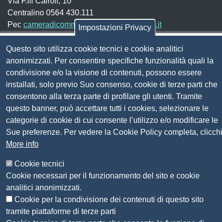
Via F.lli Cairoli, 10
Centralino 0564 430.111
Pec
cameradicommercio@pec.lg.camcom.it
Impostazioni Privacy
Questo sito utilizza cookie tecnici e cookie analitici
Codice fiscale e Partita Iva:
01838690491
anonimizzati. Per consentire specifiche funzionalità quali la
Codice univoco fatturazione elettronica:
UFN1JE
condivisione e/o la visione di contenuti, possono essere
installati, solo previo Suo consenso, cookie di terze parti che
Pagare con PagoPA
consentono alla terza parte di profilare gli utenti. Tramite
questo banner, può accettare tutti i cookies, selezionare le
Seguici su
categorie di cookie di cui consente l’utilizzo e/o modificare le
Sue preferenze. Per vedere la Cookie Policy completa, clicch
More info
Sito web
Amministrazione trasparente
Mappa del sito
Cookie tecnici
Privacy
Cookie necessari per il funzionamento del sito e cookie
Social Media Policy
analitici anonimizzati.
Dichiarazione di accessibilità
Cookie per la condivisione dei contenuti di questo sito
Feedback accessibilità
tramite piattaforme di terze parti
Siti tematici: Maremma e Tirreno Itinerari