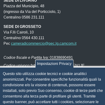
SEDE DI LIVORNO
Piazza del Municipio, 48
(ingresso da Via del Porticciolo, 1)
Centralino 0586 231.111
SEDE DI GROSSETO
Via F.lli Cairoli, 10
Centralino 0564 430.111
Pec
cameradicommercio@pec.lg.camcom.it
Codice fiscale e Partita Iva:
01838690491
Impostazioni Privacy
Codice univoco fatturazione elettronica:
UFN1JE
Pagare con PagoPA
Questo sito utilizza cookie tecnici e cookie analitici
anonimizzati. Per consentire specifiche funzionalità quali la
condivisione e/o la visione di contenuti, possono essere
Seguici su
installati, solo previo Suo consenso, cookie di terze parti che
consentono alla terza parte di profilare gli utenti. Tramite
Sito web
Amministrazione trasparente
questo banner, può accettare tutti i cookies, selezionare le