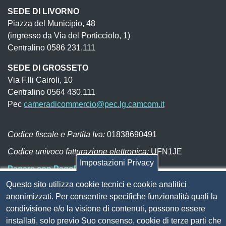
SEDE DI LIVORNO
Piazza del Municipio, 48
(ingresso da Via del Porticciolo, 1)
Centralino 0586 231.111
SEDE DI GROSSETO
Via F.lli Cairoli, 10
Centralino 0564 430.111
Pec
cameradicommercio@pec.lg.camcom.it
Codice fiscale e Partita Iva:
01838690491
Codice univoco fatturazione elettronica:
UFN1JE
Impostazioni Privacy
Pagare con PagoPA
Questo sito utilizza cookie tecnici e cookie analitici
anonimizzati. Per consentire specifiche funzionalità quali la
Seguici su
condivisione e/o la visione di contenuti, possono essere
installati, solo previo Suo consenso, cookie di terze parti che