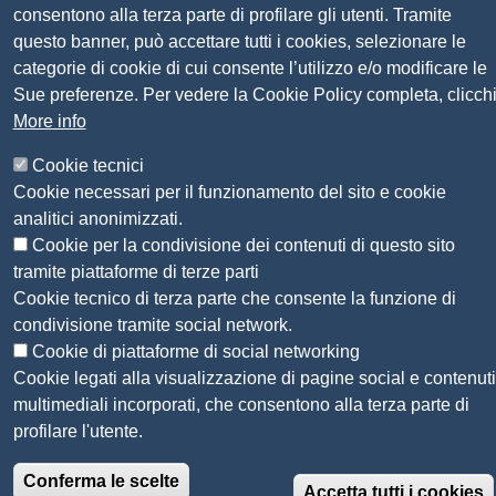
Sito web
Amministrazione trasparente
consentono alla terza parte di profilare gli utenti. Tramite
Mappa del sito
questo banner, può accettare tutti i cookies, selezionare le
Privacy
categorie di cookie di cui consente l’utilizzo e/o modificare le
Social Media Policy
Sue preferenze. Per vedere la Cookie Policy completa, clicch
Dichiarazione di accessibilità
More info
Feedback accessibilità
Cookie tecnici
Siti tematici: Maremma e Tirreno Itinerari
Cookie necessari per il funzionamento del sito e cookie
analitici anonimizzati.
© 2026 CAMERA DI COMMERCIO DELLA
Cookie per la condivisione dei contenuti di questo sito
MAREMMA E DEL TIRRENO
tramite piattaforme di terze parti
Cookie tecnico di terza parte che consente la funzione di
condivisione tramite social network.
Cookie di piattaforme di social networking
Cookie legati alla visualizzazione di pagine social e contenuti
multimediali incorporati, che consentono alla terza parte di
profilare l'utente.
Conferma le scelte
Accetta tutti i cookies