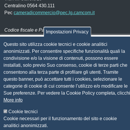
Centralino 0564 430.111
Pec
cameradicommercio@pec.lg.camcom.it
Codice fiscale e Partita Iva:
01838690491
Impostazioni Privacy
Codice univoco fatturazione elettronica:
UFN1JE
Questo sito utilizza cookie tecnici e cookie analitici
Pagare con PagoPA
anonimizzati. Per consentire specifiche funzionalità quali la
condivisione e/o la visione di contenuti, possono essere
installati, solo previo Suo consenso, cookie di terze parti che
Seguici su
consentono alla terza parte di profilare gli utenti. Tramite
questo banner, può accettare tutti i cookies, selezionare le
Sito web
Amministrazione trasparente
categorie di cookie di cui consente l’utilizzo e/o modificare le
Mappa del sito
Sue preferenze. Per vedere la Cookie Policy completa, clicch
Privacy
More info
Social Media Policy
Cookie tecnici
Dichiarazione di accessibilità
Cookie necessari per il funzionamento del sito e cookie
Feedback accessibilità
analitici anonimizzati.
Siti tematici: Maremma e Tirreno Itinerari