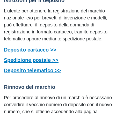
Istruzioni per il deposito
L'utente per ottenere la registrazione del marchio
nazionale e/o per brevetti di invenzione e modelli,
può effettuare il deposito della domanda di
registrazione in formato cartaceo, tramite deposito
telematico oppure mediante spedizione postale.
Deposito cartaceo >>
Spedizione postale >>
Deposito telematico >>
Rinnovo del marchio
Per procedere al rinnovo di un marchio è necessario
convertire il vecchio numero di deposito con il nuovo
numero, che si ottiene accedendo alla pagina