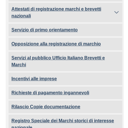
Attestati di registrazione marchi e brevetti
nazionali
Servizio di primo orientamento
Opposizione alla registrazione di marchio
Servizi al pubblico Ufficio Italiano Brevetti e
Marchi
Incentivi alle imprese
Richieste di pagamento ingannevoli
Rilascio Copie documentazione
Registro Speciale dei Marchi storici di interesse
nazionale