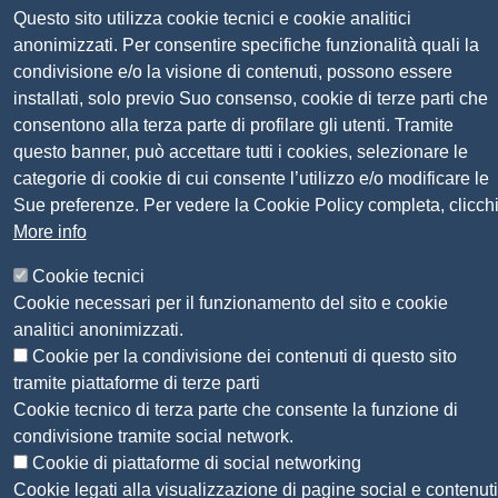
Codice univoco fatturazione elettronica:
UFN1JE
Questo sito utilizza cookie tecnici e cookie analitici
Pagare con PagoPA
anonimizzati. Per consentire specifiche funzionalità quali la
condivisione e/o la visione di contenuti, possono essere
installati, solo previo Suo consenso, cookie di terze parti che
Seguici su
consentono alla terza parte di profilare gli utenti. Tramite
questo banner, può accettare tutti i cookies, selezionare le
Sito web
categorie di cookie di cui consente l’utilizzo e/o modificare le
Amministrazione trasparente
Sue preferenze. Per vedere la Cookie Policy completa, clicch
Mappa del sito
More info
Privacy
Social Media Policy
Cookie tecnici
Dichiarazione di accessibilità
Cookie necessari per il funzionamento del sito e cookie
Feedback accessibilità
analitici anonimizzati.
Siti tematici: Maremma e Tirreno Itinerari
Cookie per la condivisione dei contenuti di questo sito
tramite piattaforme di terze parti
© 2026 CAMERA DI COMMERCIO DELLA
Cookie tecnico di terza parte che consente la funzione di
MAREMMA E DEL TIRRENO
condivisione tramite social network.
Cookie di piattaforme di social networking
Cookie legati alla visualizzazione di pagine social e contenuti