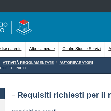
Salta al contenuto principale
Navigazione prin
 trasparente
Albo camerale
Centro Studi e Servizi
A
ATTIVITÀ REGOLAMENTATE
AUTORIPARATORI
ABILE TECNICO
Requisiti richiesti per i