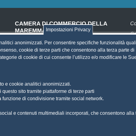
CAMERA DI COMMERCIO DELLA
Co
Impostazioni Privacy
MAREMMA E DEL TIRRENO
Co
SEDE DI LIVORNO
nalitici anonimizzati. Per consentire specifiche funzionalità quali
Pa
Piazza del Municipio, 48
nsenso, cookie di terze parti che consentono alla terza parte di p
(ingresso da Via del Porticciolo, 1)
 categorie di cookie di cui consente l’utilizzo e/o modificare le 
S
Centralino 0586 231.111
SEDE DI GROSSETO
Si
Am
Via F.lli Cairoli, 10
o e cookie analitici anonimizzati.
Ma
Centralino 0564 430.111
 questo sito tramite piattaforme di terze parti
Pr
Pec
cameradicommercio@pec.lg.camcom.it
a funzione di condivisione tramite social network.
So
Di
ocial e contenuti multimediali incorporati, che consentono alla te
Fe
Si