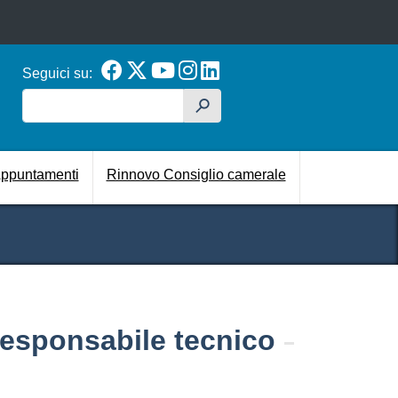
Seguici su:
Cerca
h
cipale
ppuntamenti
Rinnovo Consiglio camerale
l responsabile tecnico