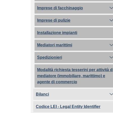
Imprese di facchinaggio
Imprese di pulizie
Installazione impianti
Mediatori marittimi
Spedizionieri
Modalità richiesta tesserini per attività d
mediatore (immobiliare, marittimo) e
agente di commercio
Bilanci
Codice LEI - Legal Entity Identifier