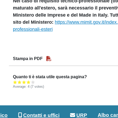
Nel caso di requisito tecnico-professionale (tit
maturato all'estero, sarà necessario il prevent
Ministero delle Imprese e del Made in Italy. Tut
sito del Ministero:
https://www.mimit.gov.it/index.
professionali-esteri
Stampa in PDF
Quanto ti è stata utile questa pagina?
Average:
4
(7 votes)
Albo ca
lico
Contatti e uffici
URP