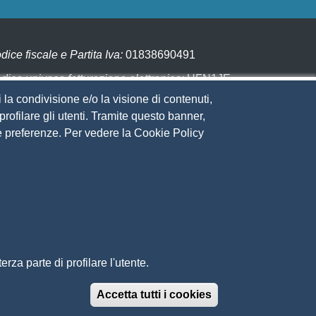
dice fiscale e Partita Iva:
01838690491
dice univoco fatturazione elettronica:
UFN1JE
 la condivisione e/o la visione di contenuti,
gare con PagoPA
rofilare gli utenti. Tramite questo banner,
Sue preferenze. Per vedere la Cookie Policy
eguici su
to web
ministrazione trasparente
ppa del sito
ivacy
cial Media Policy
chiarazione di accessibilità
rza parte di profilare l'utente.
edback accessibilità
ti tematici: Maremma e Tirreno Itinerari
Accetta tutti i cookies
Revoca il conse